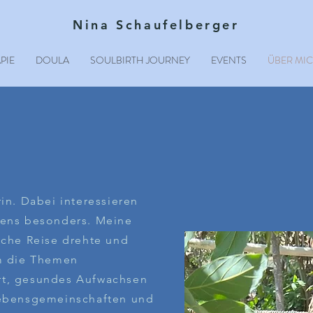
Nina Schaufelberger
PIE
DOULA
SOULBIRTH JOURNEY
EVENTS
ÜBER MI
in. Dabei interessieren
bens besonders. Meine
iche Reise drehte und
um die Themen
rt, gesundes Aufwachsen
Lebensgemeinschaften und