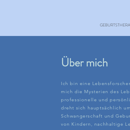
GEBURTSTHERA
Über mich
Ich bin eine Lebensforscher
mich die Mysterien des Le
professionelle und persönl
dreht sich hauptsächlich 
Schwangerschaft und Gebu
von Kindern, nachhaltige 