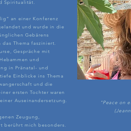
 Spiritualität.
llig“ an einer Konferenz
elandet und wurde in die
rünglichen Gebärens
h das Thema fasziniert.
Kurse, Gespräche mit
d Hebammen und
ng in Pränatal- und
tiefe Einblicke ins Thema
wangerschaft und die
iner ersten Tochter waren
einer Auseinandersetzung.
"Peace on ea
(Jeann
igenen Zeugung,
t berührt mich besonders.